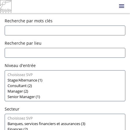
Skip
to
main
Connexion
Recherche par mots clés
Offres d’emploi
content
S'inscrire
Candidature spontanée
Recherche par lieu
Niveau d'entrée
Secteur