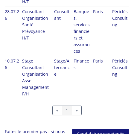
H/F
28.07.2
Consultant
Consult
Banque
Paris
Périclès
6
Organisation
ant
s,
Consulti
Santé
services
ng
Prévoyance
financie
H/F
rs et
assuran
ces
10.07.2
Stage
Stage/Al
Finance
Paris
Périclès
6
Consultant
ternanc
s
Consulti
Organisation
e
ng
Asset
Management
F/H
«
1
»
Faites le premier pas - si nous
Candidature spontanée